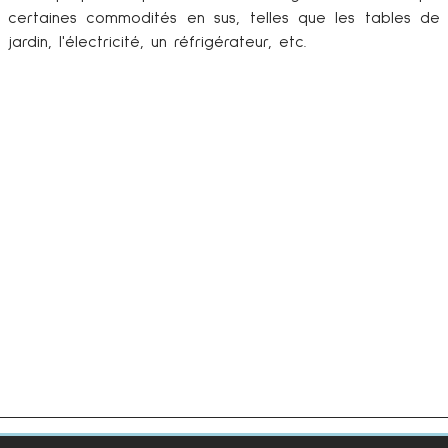
certaines commodités en sus, telles que les tables de
jardin, l'électricité, un réfrigérateur, etc.
VISITEZ AIX-EN-
PROVENCE
PARC NATUREL
RÉGIONAL DES
ALPILLES
Mis à jour le
15 novembre 2021