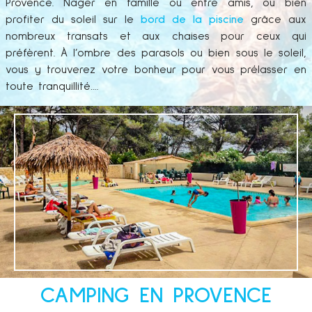
Provence. Nager en famille ou entre amis, ou bien
profiter du soleil sur le
bord de la piscine
grâce aux
nombreux transats et aux chaises pour ceux qui
préfèrent. À l’ombre des parasols ou bien sous le soleil,
vous y trouverez votre bonheur pour vous prélasser en
toute tranquillité….
CAMPING EN PROVENCE