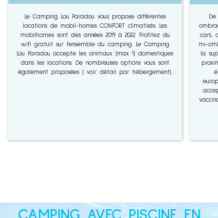
Le Camping Lou Paradou vous propose différentes
De
locations de mobil-homes CONFORT climatisés. Les
ombrag
mobilhomes sont des années 2019 à 2022. Profitez du
cars, 
wifi gratuit sur l'ensemble du camping. Le Camping
mi-omb
Lou Paradou accepte les animaux (max 1) domestiques
la sup
dans les locations. De nombreuses options vous sont
proxi
également proposées ( voir détail par hébergement).
é
euro
accep
vaccin
CAMPING AVEC PISCINE EN