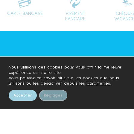
CARTE BANCAIRE
VIREMENT
CHÈQUE
BANCAIRE
VACANCE
Nous utilisons des cookies pour vous offrir la meilleure
expérience sur notre site.
Vous pouvez en savoir plus sur les cookies que nous
utilisons ou les désactiver depuis les
paramètres
.
Accepter
Réglages
RÉSERVEZ VOTRE SÉJOUR
Arrivée...
Départ...