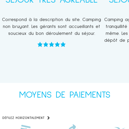
"SÉJOUR TRÈS AGRÉABLE"
"SÉJO
Correspond à la description du site. Camping
Camping ag
non bruyant. Les gérants sont accueillants et
tranquilli
soucieux du bon déroulement du séjour.
même. Les 
dépôt de pa
MOYENS DE PAIEMENTS
DÉFILEZ HORIZONTALEMENT