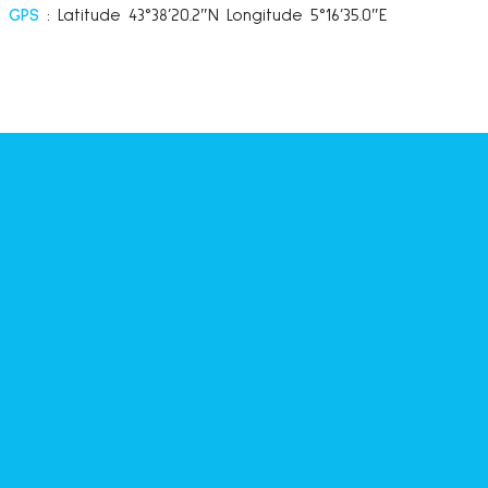
GPS
: Latitude 43°38’20.2″N Longitude 5°16’35.0″E