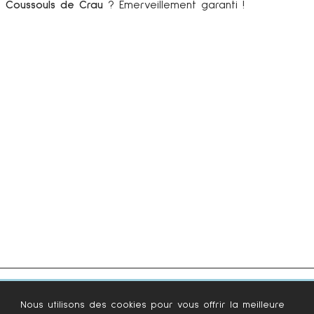
Coussouls de Crau
? Emerveillement garanti !
L’ATELIER CÉZANNE À
AIX-EN-PROVENCE
VISITER EYGUIÈRES
DANS LES ALPILLES
Mis à jour le
15 décembre 2023
Nous utilisons des cookies pour vous offrir la meilleure